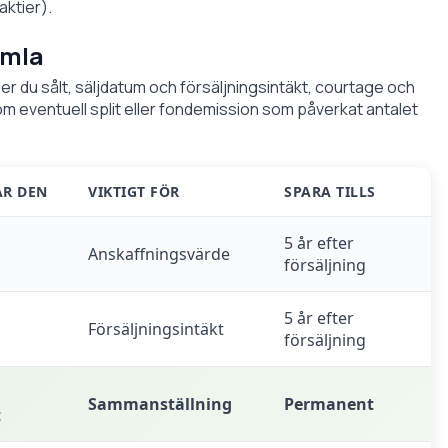
aktier).
amla
ier du sålt, säljdatum och försäljningsintäkt, courtage och
 eventuell split eller fondemission som påverkat antalet
AR DEN
VIKTIGT FÖR
SPARA TILLS
5 år efter
Anskaffningsvärde
försäljning
5 år efter
Försäljningsintäkt
försäljning
Sammanställning
Permanent
t