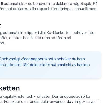
lt automatiskt – du behöver inte deklarera något själv. På
remot deklarera alla köp och försäljningar manuellt med
t
automatiskt, slipper fylla i K4-blanketter, behöver inte
ffär, och kan handla fritt utan att tänka på
on.
K och vanligt värdepapperskonto behöver du bara
anliga kontot. ISK-delen sköts automatiskt av banken
nketten
 kapitalvinster och -förluster. Den är uppdelad i olika
. För aktier och fondandelar använder du vanligtvis avsnitt