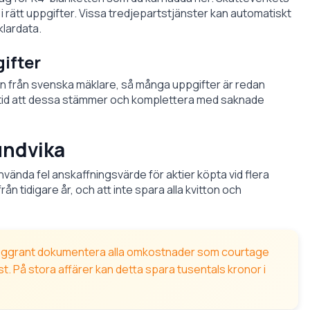
 i rätt uppgifter. Vissa tredjepartstjänster kan automatiskt
klardata.
gifter
on från svenska mäklare, så många uppgifter är redan
a alltid att dessa stämmer och komplettera med saknade
undvika
nvända fel anskaffningsvärde för aktier köpta vid flera
 från tidigare år, och att inte spara alla kvitton och
ggrant dokumentera alla omkostnader som courtage
st. På stora affärer kan detta spara tusentals kronor i