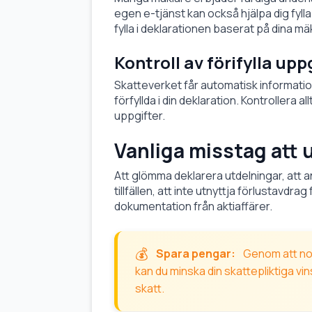
egen e-tjänst kan också hjälpa dig fylla
fylla i deklarationen baserat på dina mä
Kontroll av förifylla upp
Skatteverket får automatisk informati
förfyllda i din deklaration. Kontroller
uppgifter.
Vanliga misstag att 
Att glömma deklarera utdelningar, att a
tillfällen, att inte utnyttja förlustavdrag
dokumentation från aktiaffärer.
Spara pengar:
Genom att no
kan du minska din skattepliktiga vin
skatt.