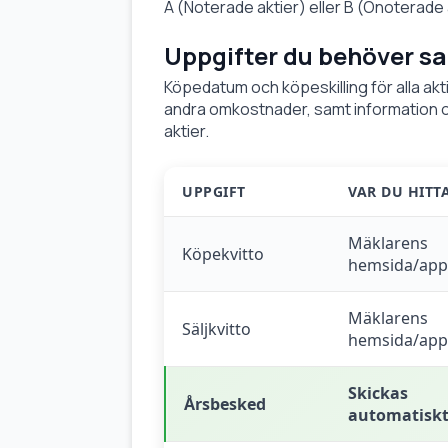
A (Noterade aktier) eller B (Onoterade 
Uppgifter du behöver s
Köpedatum och köpeskilling för alla akt
andra omkostnader, samt information om
aktier.
UPPGIFT
VAR DU HITT
Mäklarens
Köpekvitto
hemsida/app
Mäklarens
Säljkvitto
hemsida/app
Skickas
Årsbesked
automatisk