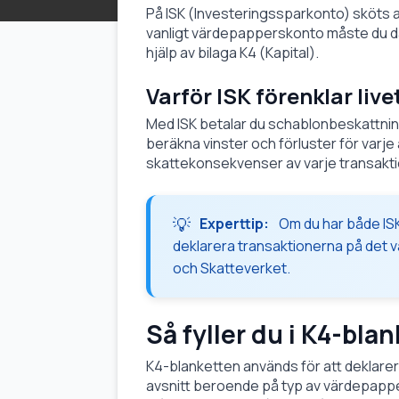
På ISK (Investeringssparkonto) sköts al
vanligt värdepapperskonto måste du dä
hjälp av bilaga K4 (Kapital).
Varför ISK förenklar live
Med ISK betalar du schablonbeskattning 
beräkna vinster och förluster för varje a
skattekonsekvenser av varje transakti
Experttip:
Om du har både IS
deklarera transaktionerna på det v
och Skatteverket.
Så fyller du i K4-bla
K4-blanketten används för att deklarera
avsnitt beroende på typ av värdepapper