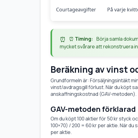
Courtageavgifter
På varje kvitt
⏰
Timing:
Börja samla dokume
mycket svårare att rekonstruera in
Beräkning av vinst o
Grundformeln är: Försäljningsintäkt m
vinst/avdragsgill förlust. När du köpt s
anskaffningskostnad (GAV-metoden).
GAV-metoden förklarad
Om du köpt 100 aktier för 50 kr styck och
100×70) / 200 = 60 kr per aktie. När du
per aktie.