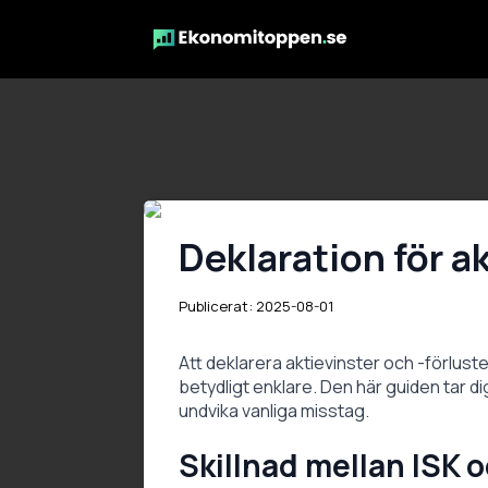
Deklaration för a
Publicerat: 
2025-08-01
Att deklarera aktievinster och -förlust
betydligt enklare. Den här guiden tar 
undvika vanliga misstag.
Skillnad mellan ISK 