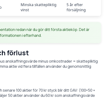
Minska skattepliktig
5 år efter
o
vinst
försäljning
ntation redan när du gör ditt första aktieköp. Det är
formationen i efterhand.
ch förlust
inus anskaffningsvärde minus omkostnader = skattepliktig
amma aktie vid flera tillfällen använder du genomsnittlig
 senare 100 aktier för 70 kr styck blir ditt GAV: (100×50 +
 säljer 50 aktier använder du 60 kr som anskaffningsvärde