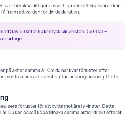
behöver beräkna ditt genomsnittliga anskaffningsvärde kan
 få fram rätt värden för din deklaration.
 med GAV 60 kr för 80 kr styck blir vinsten: (50×80) –
s courtage.
ter på aktier samma år. Om du har kvar förluster efter
s mot framtida aktievinster utan tidsbegränsning. Detta
ing
ealisera förluster för att kvitta mot årets vinster. Detta
 år. Du kan också köpa tillbaka samma aktier direkt efteråt