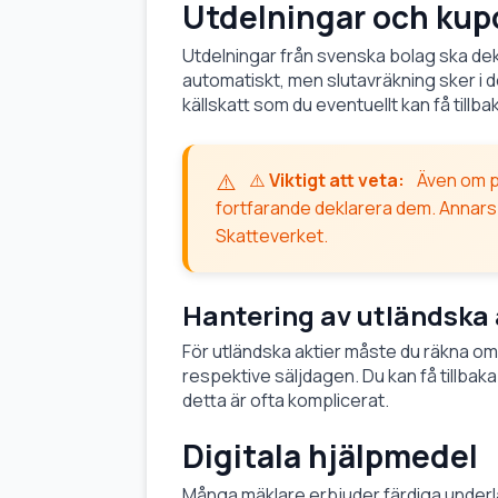
Utdelningar och kup
Utdelningar från svenska bolag ska dek
automatiskt, men slutavräkning sker i d
källskatt som du eventuellt kan få tillba
⚠️
Viktigt att veta:
Även om pr
fortfarande deklarera dem. Annars 
Skatteverket.
Hantering av utländska 
För utländska aktier måste du räkna om
respektive säljdagen. Du kan få tillbaka 
detta är ofta komplicerat.
Digitala hjälpmedel
Många mäklare erbjuder färdiga underl