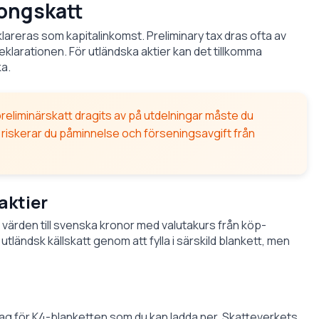
ongskatt
lareras som kapitalinkomst. Preliminary tax dras ofta av
eklarationen. För utländska aktier kan det tillkomma
ka.
eliminärskatt dragits av på utdelningar måste du
riskerar du påminnelse och förseningsavgift från
aktier
 värden till svenska kronor med valutakurs från köp-
utländsk källskatt genom att fylla i särskild blankett, men
ag för K4-blanketten som du kan ladda ner. Skatteverkets